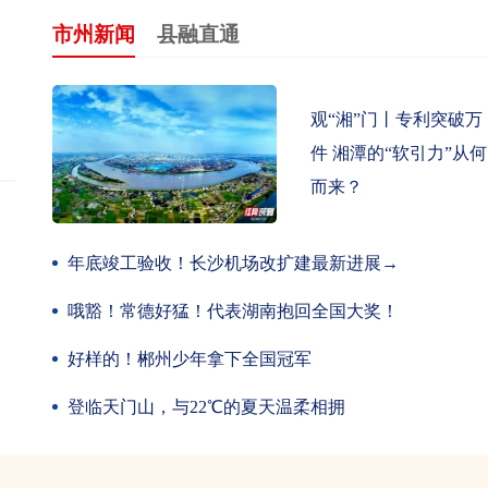
市州新闻
县融直通
观“湘”门丨专利突破万
件 湘潭的“软引力”从何
而来？
年底竣工验收！长沙机场改扩建最新进展→
哦豁！常德好猛！代表湖南抱回全国大奖！
好样的！郴州少年拿下全国冠军
登临天门山，与22℃的夏天温柔相拥