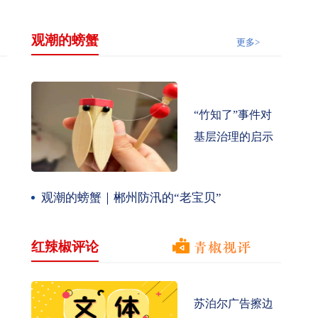
观潮的螃蟹
更多>
“竹知了”事件对
基层治理的启示
观潮的螃蟹｜郴州防汛的“老宝贝”
红辣椒评论
苏泊尔广告擦边