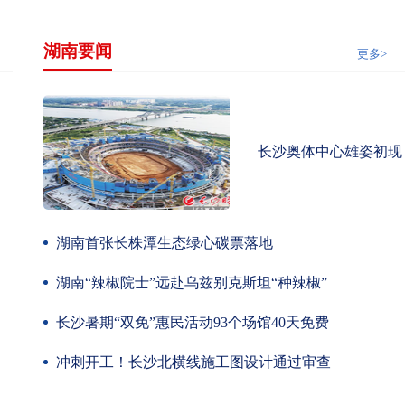
湖南要闻
更多>
长沙奥体中心雄姿初现
湖南首张长株潭生态绿心碳票落地
湖南“辣椒院士”远赴乌兹别克斯坦“种辣椒”
长沙暑期“双免”惠民活动93个场馆40天免费
冲刺开工！长沙北横线施工图设计通过审查