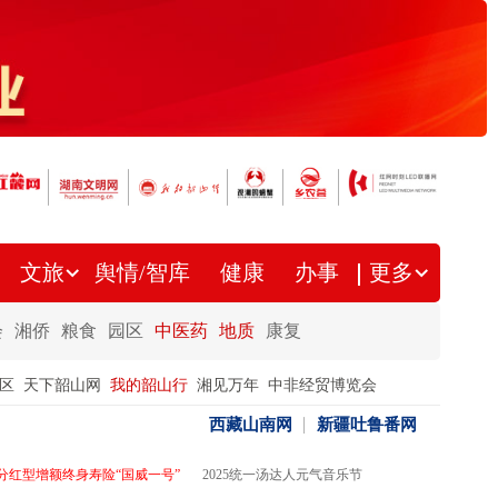
文旅
舆情/智库
健康
办事
更多
会
湘侨
粮食
园区
中医药
地质
康复
区
天下韶山网
我的韶山行
湘见万年
中非经贸博览会
西藏山南网
新疆吐鲁番网
分红型增额终身寿险“国威一号”
2025统一汤达人元气音乐节