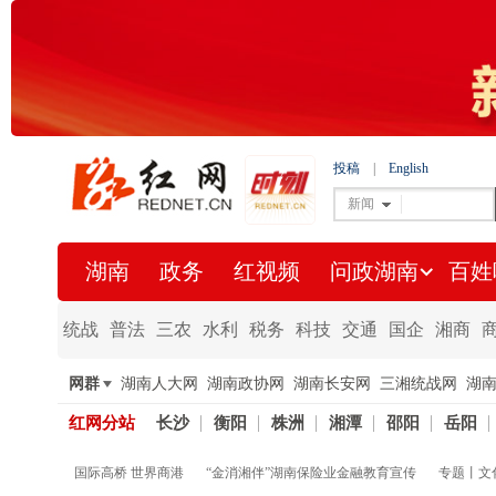
投稿
|
English
新闻
湖南
政务
红视频
问政湖南
百姓
统战
普法
三农
水利
税务
科技
交通
国企
湘商
网群
湖南人大网
湖南政协网
湖南长安网
三湘统战网
湖
红网分站
长沙
衡阳
株洲
湘潭
邵阳
岳阳
国际高桥 世界商港
“金消湘伴”湖南保险业金融教育宣传
专题丨文