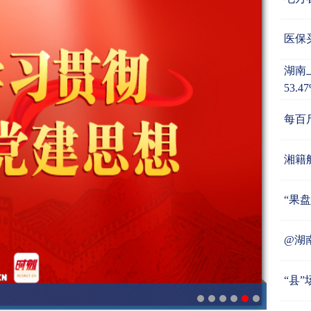
医保
湖南
53.4
每百
湘籍
“果
@湖
“县