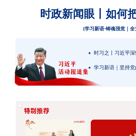
时政新闻眼丨如何
[学习新语·铸魂强党｜
时习之丨习近平深
学习新语｜坚持党