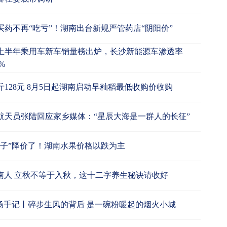
买药不再“吃亏”！湖南出台新规严管药店“阴阳价”
上半年乘用车新车销量榜出炉，长沙新能源车渗透率
7%
斤128元 8月5日起湖南启动早籼稻最低收购价收购
航天员张陆回应家乡媒体：“星辰大海是一群人的长征”
盘子”降价了！湖南水果价格以跌为主
南人 立秋不等于入秋，这十二字养生秘诀请收好
”场手记丨碎步生风的背后 是一碗粉暖起的烟火小城