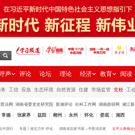
呼声
评论
论坛
理论
经济
教育
阅读
商务
工信
应急
生态环境
自然资源
住建
市场监管
党校
工
南普法网
湖南省委党史研究院
新湘评论
社科工作网
湖南政研网
湘江新
常德
张家界
益阳
郴州
永州
怀化
娄底
湘西
化中国行
专题丨湘见万年·怀化
湖南省农家书屋—书香润农家
太平人寿推出